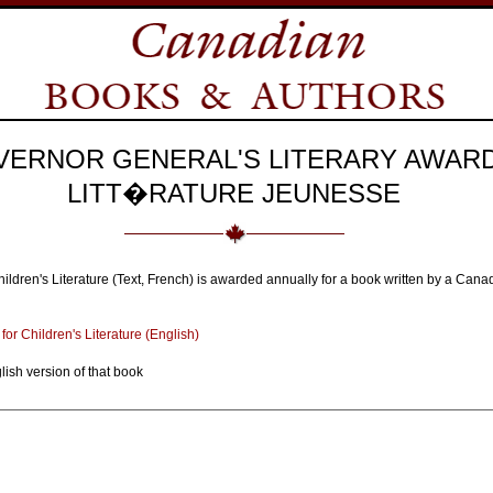
VERNOR GENERAL'S LITERARY AWAR
LITT�RATURE JEUNESSE
hildren's Literature (Text, French) is awarded annually for a book written by a Cana
or Children's Literature (English)
lish version of that book