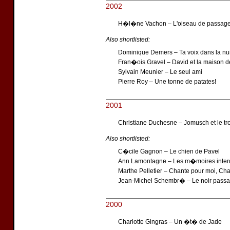
2002
H�l�ne Vachon – L'oiseau de passag
Also shortlisted:
Dominique Demers – Ta voix dans la nui
Fran�ois Gravel – David et la maison d
Sylvain Meunier – Le seul ami
Pierre Roy – Une tonne de patates!
2001
Christiane Duchesne – Jomusch et le tro
Also shortlisted:
C�cile Gagnon – Le chien de Pavel
Ann Lamontagne – Les m�moires interd
Marthe Pelletier – Chante pour moi, Cha
Jean-Michel Schembr� – Le noir pass
2000
Charlotte Gingras – Un �t� de Jade