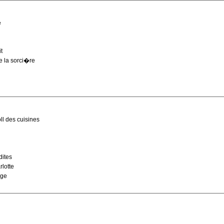
e
t
e la sorci�re
ll des cuisines
ites
rlotte
age