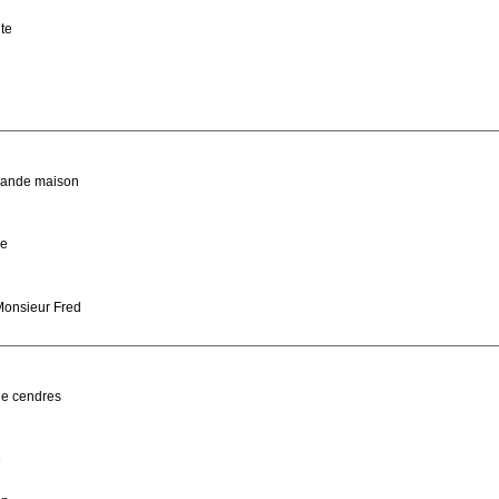
te
grande maison
re
Monsieur Fred
de cendres
e