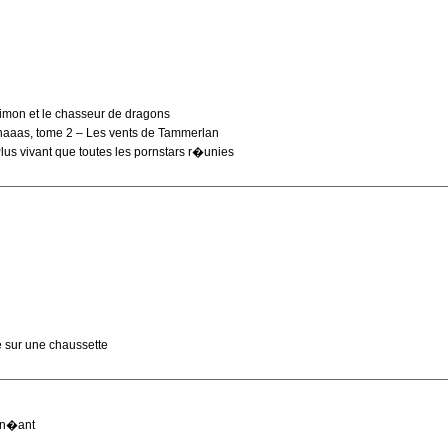
Simon et le chasseur de dragons
aaas, tome 2 – Les vents de Tammerlan
us vivant que toutes les pornstars r�unies
 sur une chaussette
ain�ant