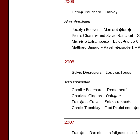
2009
Herv� Bouchard – Harvey
Also shortlisted:
Jocelyn Boisvert – Mort et d�terr�
Pierre Chartray and Sylvie Rancourt – 
Mich�le Laframboise – La qu�te de Ch
Matthieu Simard – Pavel, �pisode 1 – Pl
2008
Sylvie Desrosiers – Les trois lieues
Also shortlisted:
Camille Bouchard – Trente-neuf
Charlotte Gingras – Oph�lie
Fran�ois Gravel – Sales crapauds
Carole Tremblay – Fred Poulet enqu�te
2007
Fran�ois Barcelo – La fatigante et le f