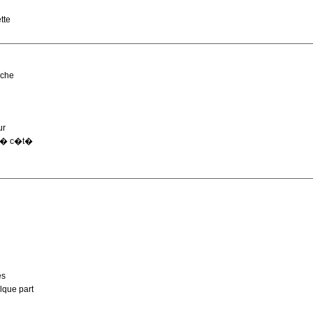
tte
uche
ur
e � c�t�
es
lque part