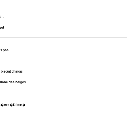
che
set
 pas...
iscuit chinois
iguane des neiges
n m�me �t'aime�