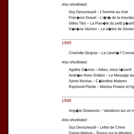
Also shortlisted:
Guy Dessureault – L'homme au chat
Fran�ois Gravel – L'�t� de la mousta
Gilles Tibo – La Plan�te du petit g�ant
H�l�ne Vachon – Le d�lire de Somer
1999
Charlotte Gingras – La Libert�? Connais
Also shortlisted:
Agathe G�nois – Adieu, vieux l�zard!
Andr�e-Anne Gratton – Le Message du b
Sylvie Nicolas – C�lestine Motamo
Raymond Plante – Marilou Polaire et l'
1998
Ang�le Delaunois – Variations sur u
Also shortlisted:
Guy Dessureault – Lettre de Chine
Daniel Mativat – Terreur sur la Windigo