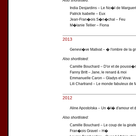
Also shortlisted:
India Desjardins – Le No�l de Margueri
Patrick Isabelle – Eux
Jean-Fran�ois S�n�chal – Feu
M�lanie Tellier – Fiona
2013
Genevi�ve Mativat – � l'ombre de la 
Also shortlisted:
Camille Bouchard – D'or et de poussi�
Fanny Britt – Jane, le renard & moi
Emmanuelle Caron – Gladys et Vova
Lili Chartrand – Le monde fabuleux de 
2012
Aline Apostolska – Un �t� d'amour et 
Also shortlisted:
Camille Bouchard – Le coup de la giraf
Fran�ois Gravel – H�