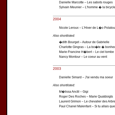
Danielle Marcotte – Les sabots rouges
Sylvain Meunier – L'homme � la bicycle
2004
Nicole Leroux – L'Hiver de L�o Polato
Also shortlisted:
�dith Bourget – Autour de Gabrielle
Charlotte Gingras – La bo�te � bonhe
Marie-Francine H�bert – Le ciel tomb
Nancy Montour – Le coeur au vent
2003
Danielle Simard – J'ai vendu ma soeur
Also shortlisted:
M�lissa Anctil – Gigi
Roger Des Roches – Marie Quatdoigts
Laurent Grimon – Le chevalier des Arbr
Paul Chanel Malenfant – Si tu allais que