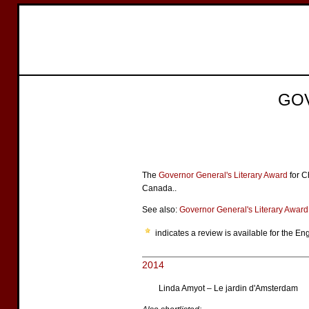
GO
The
Governor General's Literary Award
for C
Canada..
See also:
Governor General's Literary Award f
indicates a review is available for the Eng
2014
Linda Amyot – Le jardin d'Amsterdam