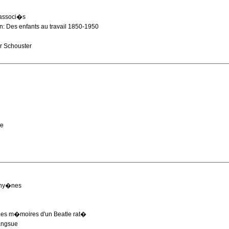
 associ�s
: Des enfants au travail 1850-1950
r Schouster
le
 hy�nes
Les m�moires d'un Beatle rat�
sangsue