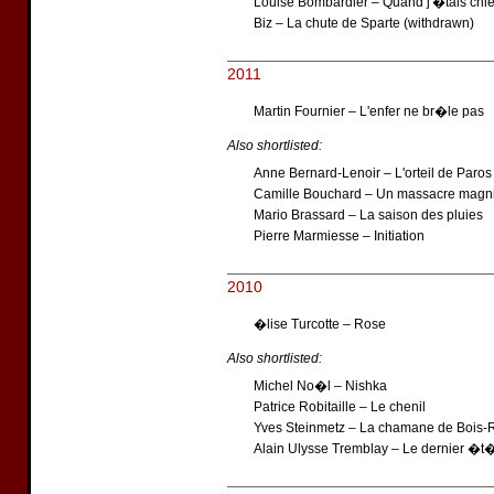
Louise Bombardier – Quand j'�tais chi
Biz – La chute de Sparte (withdrawn)
2011
Martin Fournier – L'enfer ne br�le pas
Also shortlisted:
Anne Bernard-Lenoir – L'orteil de Paros
Camille Bouchard – Un massacre magni
Mario Brassard – La saison des pluies
Pierre Marmiesse – Initiation
2010
�lise Turcotte – Rose
Also shortlisted:
Michel No�l – Nishka
Patrice Robitaille – Le chenil
Yves Steinmetz – La chamane de Bois
Alain Ulysse Tremblay – Le dernier �t