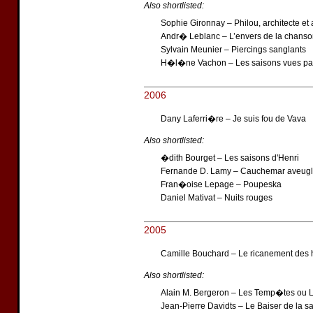
Also shortlisted:
Sophie Gironnay – Philou, architecte et
Andr� Leblanc – L’envers de la chanson
Sylvain Meunier – Piercings sanglants
H�l�ne Vachon – Les saisons vues pa
2006
Dany Laferri�re – Je suis fou de Vava
Also shortlisted:
�dith Bourget – Les saisons d'Henri
Fernande D. Lamy – Cauchemar aveug
Fran�oise Lepage – Poupeska
Daniel Mativat – Nuits rouges
2005
Camille Bouchard – Le ricanement des
Also shortlisted:
Alain M. Bergeron – Les Temp�tes ou 
Jean-Pierre Davidts – Le Baiser de la 